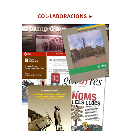
C
OL·LABORACION
S ►