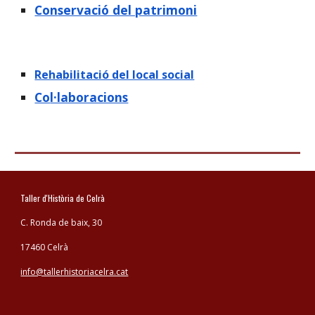
Con
servació del patrimoni
Rehabilitació del local social
Co
l·laboracions
Taller d'Història de Celrà
C. Ronda de baix, 30
17460 Celrà
info@tallerhistoriacelra.cat