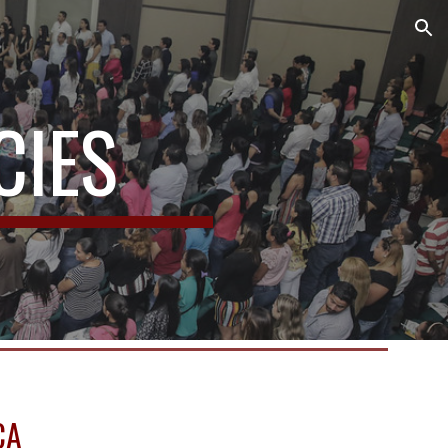
ion
CIES
CA