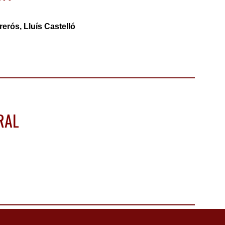
erós, Lluís Castelló
URAL