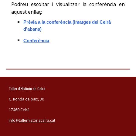
Podreu escoltar i visualitzar la conferència en
aquest enllaç:
Prèvia a la conferència (imatges del Celrà
d'abans)
Conferència
Taller d'Història de Celrà
C. Ronda de baix, 30
17460 Celrà
info@tallerhistoriacelra.cat