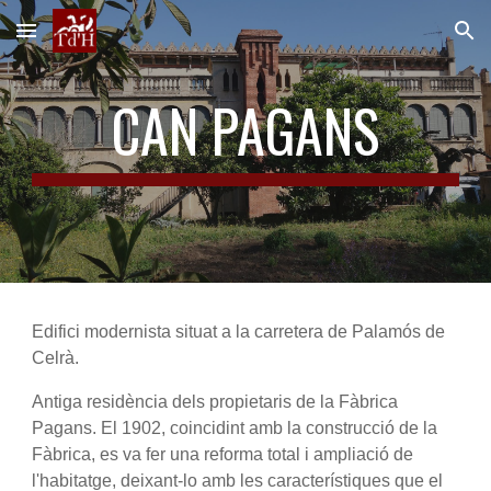
Skip to main content
Skip to navigation
CAN PAGANS
Edifici modernista situat a la carretera de Palamós de
Celrà.
Antiga residència dels propietaris de la Fàbrica
Pagans. El 1902, coincidint amb la construcció de la
Fàbrica, es va fer una reforma total i ampliació de
l'habitatge, deixant-lo amb les característiques que el