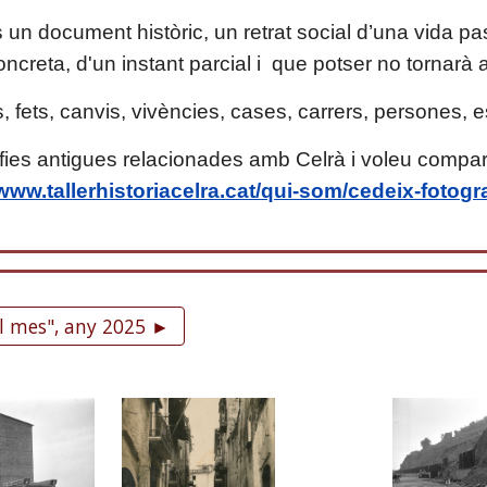
s un document històric, un retrat social d’una vida 
concreta, d'un instant parcial i que potser no tornarà
fets, canvis, vivències, c
ases, carrers, persones, es
afies antigues relacionades amb Celrà i voleu compa
/www.tallerhistoriacelra.cat/qui-som/cedeix-fotogr
el mes", any 2025 ►