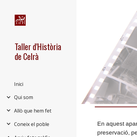
Sk
Taller d'Història
de Celrà
Inici
Qui som
Allò que hem fet
En aquest apar
Coneix el poble
preservació, pe