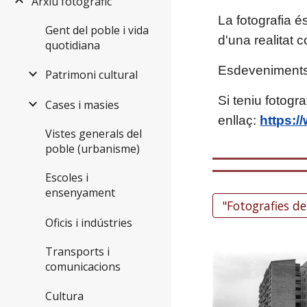
Arxiu fotogràfic
La fotografia é
Gent del poble i vida
d'una realitat 
quotidiana
Esdeveniments, 
Patrimoni cultural
Si teniu fotogr
Cases i masies
enllaç:
https:/
Vistes generals del
poble (urbanisme)
Escoles i
ensenyament
"Fotografies d
Oficis i indústries
Transports i
comunicacions
Cultura