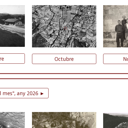
re
Octubre
N
el mes", any 2026 ►