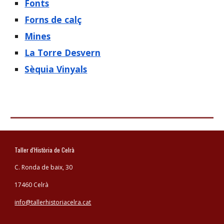
Fonts
Forns de calç
Mines
La T
orre Desvern
Sèquia Vinyals
Taller d'Història de Celrà
C. Ronda de baix, 30
17460 Celrà
info@tallerhistoriacelra.cat