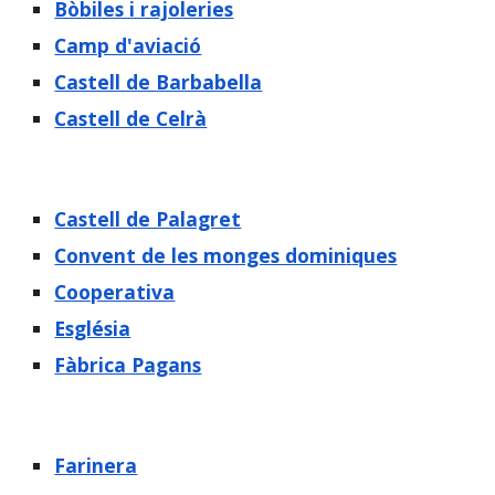
Bòbiles i rajoleries
Camp d'aviació
Castell de
Barbabella
Castell de Celrà
Castell de Palagret
Convent de les monges domin
i
ques
Cooperativa
Església
Fàbrica Pagans
Farinera