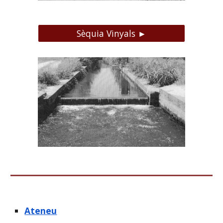
Sèquia Vinyals ►
Ateneu