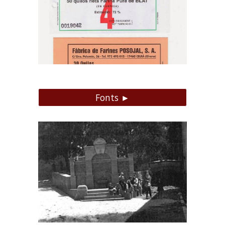
Fonts ►