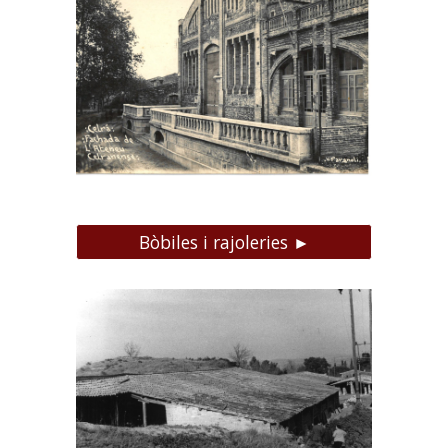
Bòbiles i rajoleries ►