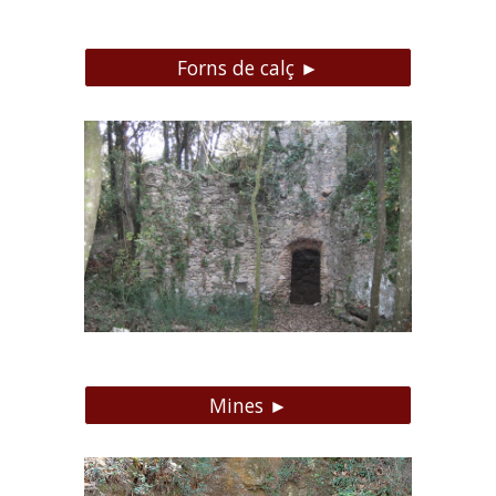
Forns de calç ►
Mines ►