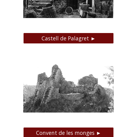
Castell de Palagret ►
Convent de les monges ►