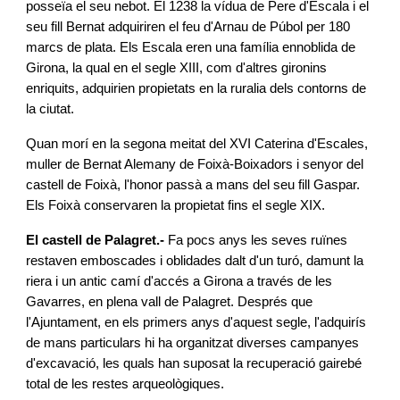
posseïa el seu nebot. El 1238 la vídua de Pere d'Escala i el
seu fill Bernat adquiriren el feu d'Arnau de Púbol per 180
marcs de plata. Els Escala eren una família ennoblida de
Girona, la qual en el segle XIII, com d'altres gironins
enriquits, adquirien propietats en la ruralia dels contorns de
la ciutat.
Quan morí en la segona meitat del XVI Caterina d'Escales,
muller de Bernat Alemany de Foixà-Boixadors i senyor del
castell de Foixà, l'honor passà a mans del seu fill Gaspar.
Els Foixà conservaren la propietat fins el segle XIX.
El castell de Palagret.-
Fa pocs anys les seves ruïnes
restaven emboscades i oblidades dalt d'un turó, damunt la
riera i un antic camí d'accés a Girona a través de les
Gavarres, en plena vall de Palagret. Després que
l'Ajuntament, en els primers anys d'aquest segle, l'adquirís
de mans particulars hi ha organitzat diverses campanyes
d'excavació, les quals han suposat la recuperació gairebé
total de les restes arqueològiques.