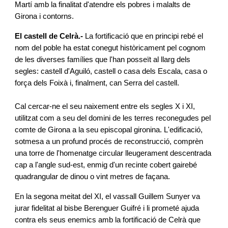
Martí amb la finalitat d'atendre els pobres i malalts de
Girona i contorns.
El castell de Celrà.-
La fortificació que en principi rebé el
nom del poble ha estat conegut històricament pel cognom
de les diverses famílies que l'han posseït al llarg dels
segles: castell d'Aguiló, castell o casa dels Escala, casa o
força dels Foixà i, finalment, can Serra del castell.
Cal cercar-ne el seu naixement entre els segles X i XI,
utilitzat com a seu del domini de les terres reconegudes pel
comte de Girona a la seu episcopal gironina. L'edificació,
sotmesa a un profund procés de reconstrucció, comprèn
una torre de l'homenatge circular lleugerament descentrada
cap a l'angle sud-est, enmig d'un recinte cobert gairebé
quadrangular de dinou o vint metres de façana.
En la segona meitat del XI, el vassall Guillem Sunyer va
jurar fidelitat al bisbe Berenguer Guifré i li prometé ajuda
contra els seus enemics amb la fortificació de Celrà que