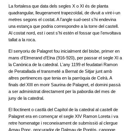
La fortalesa que data dels segles X o XI és de planta
quadrangular, lleugerament trapezoïdal, de divuit a vint-i-un
metres segons el costat. A l'angle sud-oest s'hi endevina
una estança que podria correspondre a la torre del castell.
Al costat nord, est i oest s'hi estén el fossar que l'envoltava
tallat a la roca.
El senyoriu de Palagret fou inicialment del bisbe, primer en
mans d'Elmerand d'Elna (916-920), per passar el segle XI a
la Canònica de la catedral. L'any 1199 el feudatari Ramon
de Peratallada el transmeté a Bernat de Sitjar junt amb
altres pertinences que tenia en la parròquia de Celrà. A
finals del XIII en morir Saurina de Palagret, el domini passà
a ser administrat directament per la pabordia del mes de
juny de la catedral.
El lloctinent o castlà del Capítol de la catedral al castell de
Palagret era en començar el segle XIV Ramon Loreta i va
retre homenatge i reconeixament de submissió al clergue
Arnau Ponç, procurador de Dalmau de Pontós, canonge