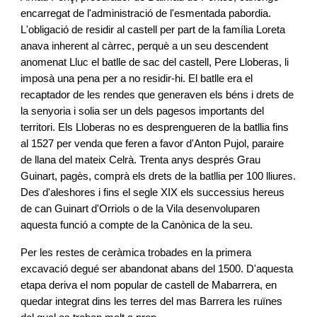
encarregat de l'administració de l'esmentada pabordia.
L'obligació de residir al castell per part de la família Loreta
anava inherent al càrrec, perquè a un seu descendent
anomenat Lluc el batlle de sac del castell, Pere Lloberas, li
imposà una pena per a no residir-hi. El batlle era el
recaptador de les rendes que generaven els béns i drets de
la senyoria i solia ser un dels pagesos importants del
territori. Els Lloberas no es desprengueren de la batllia fins
al 1527 per venda que feren a favor d'Anton Pujol, paraire
de llana del mateix Celrà. Trenta anys després Grau
Guinart, pagès, comprà els drets de la batllia per 100 lliures.
Des d'aleshores i fins el segle XIX els successius hereus
de can Guinart d'Orriols o de la Vila desenvoluparen
aquesta funció a compte de la Canònica de la seu.
Per les restes de ceràmica trobades en la primera
excavació degué ser abandonat abans del 1500. D'aquesta
etapa deriva el nom popular de castell de Mabarrera, en
quedar integrat dins les terres del mas Barrera les ruïnes