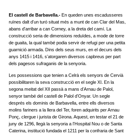
El castell de Barbavella.-
En queden unes escadusseres
ruïnes dalt d'un turó situat més a munt de can Clar del Mas,
abans d'arribar a can Corney, a la dreta del camí. La
construcció seria de dimensions reduïdes, a mode de torre
de guaita, la qual també podia servir de refugi per una petita
guarnició armada. Dins dels seus murs, en el decurs dels
anys 1415 i 1416, s'atorgaren diversos capbreus per part
dels pagesos sufraganis de la senyoria.
Les possessions que tenien a Celrà els senyors de Cervià
possibilitaren la seva construcció en el segle XI. En la
segona meitat del XII passà a mans d'Arnau de Palol,
senyor també del castell de Palol d'Onyar. Un segle
després els dominis de Barbavella, entre ells diversos
molins fariners a la llera del Ter, foren adquirits per Arnau
Ponç, clergue i jurista de Girona. Aquest, en testar el 21 de
juny de 1296, llegà la senyoria a l'Hospital Nou o de Santa
Caterina, institució fundada el 1211 per la confraria de Sant