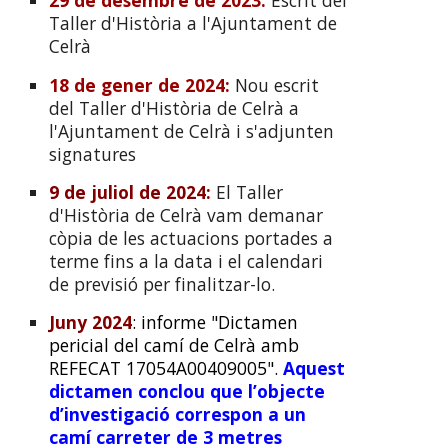
29 de desembre de 2023
:
Escrit del
Taller d'Història a l'Ajuntament de
Celrà
18 de gener de 2024
:
Nou escrit
del Taller d'Història de Celrà a
l'Ajuntament de Celrà
i s'adjunten
signatures
9 de juliol de 2024:
El Taller
d'Història de Celrà vam demanar
còpia de les actuacions portades a
terme fins a la data i el calendari
de previsió per finalitzar-lo.
Juny 2024
: informe "Dictamen
pericial del camí de Celrà amb
REFECAT 17054A00409005".
Aquest
dictamen conclou que l’objecte
d’investigació correspon a un
camí carreter de 3 metres